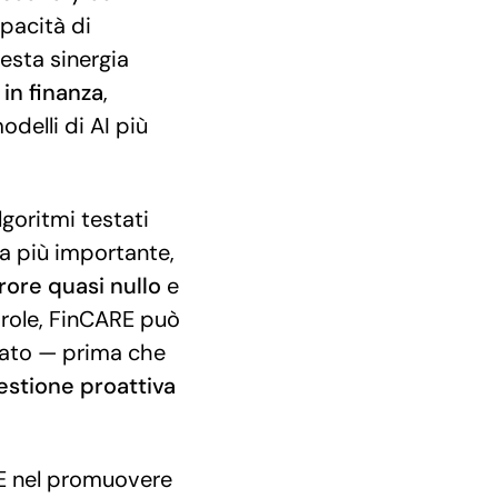
pacità di
esta sinergia
in
finanza
,
delli di AI più
lgoritmi testati
ra più importante,
rore
quasi
nullo
e
parole, FinCARE può
cato — prima che
estione
proattiva
ARE nel promuovere