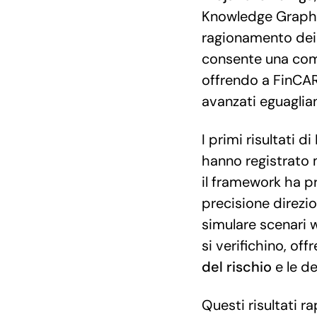
Knowledge Graph f
ragionamento dei 
consente una com
offrendo a FinCARE
avanzati eguaglia
I primi risultati d
hanno registrato m
il framework ha pr
precisione direzio
simulare scenari
si verifichino, o
del
rischio
e le de
Questi risultati r