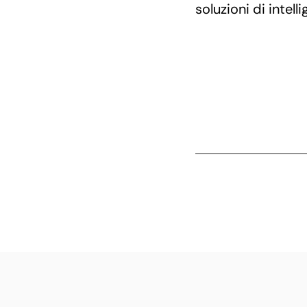
soluzioni di intelli
L
e
g
g
a
c
e
c
a
i
l
r
i
r