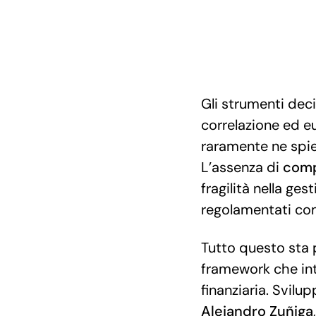
Gli strumenti deci
correlazione ed e
raramente ne spie
L’assenza di
comp
fragilità nella ge
regolamentati com
Tutto questo sta 
framework che i
finanziaria. Svilu
Alejandro
Zuñiga