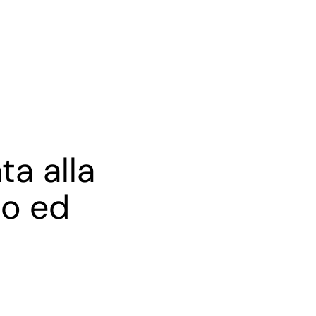
C
o
n
a
a
c
t
t
t
i
ta alla
to ed