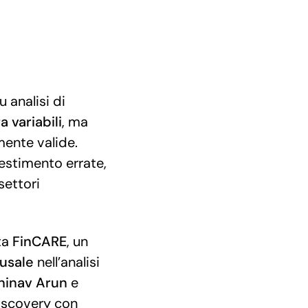
 analisi di
a variabili
, ma
mente valide.
vestimento errate,
settori
ta
FinCARE
, un
usale
nell’analisi
hinav
Arun
e
discovery con