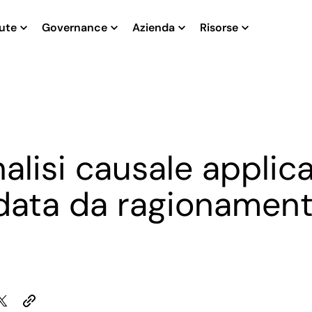
ute
Governance
Azienda
Risorse
lisi causale applica
idata da ragionamen