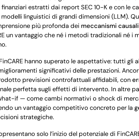
inanziari estratti dai report SEC 10-K e con le ca
modelli linguistici di grandi dimensioni (LLM). Qu
prensione più profonda dei
meccanismi
causali
 un vantaggio che né i metodi tradizionali né i mo
no.
i FinCARE hanno superato le aspettative: tutti gli a
iglioramenti significativi delle prestazioni. Anco
odotto previsioni controfattuali affidabili, con
er
nale perfetta sugli effetti di intervento. In altre 
 what-if — come cambi normativi o shock di mer
ffrendo un vantaggio competitivo concreto per la
g
cisioni strategiche.
appresentano solo l’inizio del potenziale di FinC