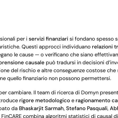
sionali per i
servizi finanziari
si fondano spesso su
uristiche. Questi approcci individuano
relazioni tr
gano le cause — o verificano che siano effettiva
rensione causale
può tradursi in decisioni d’in
stione del rischio e altre conseguenze costose che 
e quello finanziario non possono permettersi.
per cambiare. Il team di ricerca di Domyn presen
ntroduce
rigore
metodologico
e
ragionamento
ca
ppato da
Bhaskarjit
Sarmah
,
Stefano
Pasquali
,
Ab
, FinCARE combina algoritmi statistici di causal 