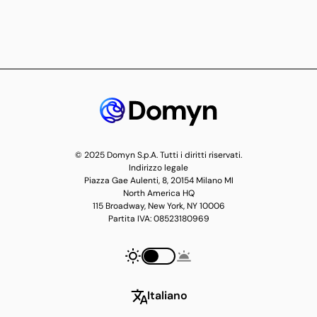
Intelligenza snella e versatile per le imprese
Scopri di più
Scopri di più
Reasoning per applicazioni mission-critical
Scopri di più
© 2025 Domyn S.p.A. Tutti i diritti riservati.
Indirizzo legale
Piazza Gae Aulenti, 8, 20154 Milano MI
North America HQ
115 Broadway, New York, NY 10006
Partita IVA: 08523180969
Italiano