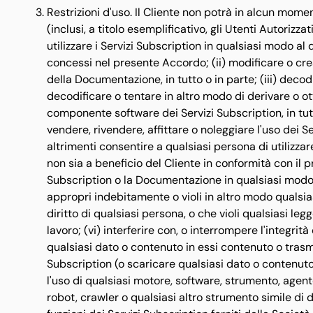
Restrizioni d'uso. Il Cliente non potrà in alcun mom
(inclusi, a titolo esemplificativo, gli Utenti Autorizza
utilizzare i Servizi Subscription in qualsiasi modo al
concessi nel presente Accordo; (ii) modificare o cre
della Documentazione, in tutto o in parte; (iii) deco
decodificare o tentare in altro modo di derivare o o
componente software dei Servizi Subscription, in tutt
vendere, rivendere, affittare o noleggiare l'uso dei S
altrimenti consentire a qualsiasi persona di utilizzar
non sia a beneficio del Cliente in conformità con il pr
Subscription o la Documentazione in qualsiasi modo 
appropri indebitamente o violi in altro modo qualsiasi
diritto di qualsiasi persona, o che violi qualsiasi leg
lavoro; (vi) interferire con, o interrompere l'integrità
qualsiasi dato o contenuto in essi contenuto o trasme
Subscription (o scaricare qualsiasi dato o contenut
l'uso di qualsiasi motore, software, strumento, age
robot, crawler o qualsiasi altro strumento simile di 