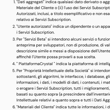
"Dati aggregati" indica qualsiasi dato derivato o agg
Materiale del Cliente o (ii) l'uso dei Servizi Subscrip
Autorizzati, inclusi, a titolo esemplificativo e non esa
relativo ai Servizi Subscription.
"Utente autorizzato" indica un dipendente o un appalt
i Servizi Subscription.
Per "Servizi Beta" si intendono alcuni servizi o funzio
anteprima per sviluppatori, non di produzione, di va
descrizione simile e messi a disposizione dell'Utent
affinché l'Utente possa provarli a sua scelta.
" PiattaformaCrystal " indica la piattaforma di intelli
Per "Proprietà Intellettuale della Società" si intendon
sottostanti, gli algoritmi, le interfacce, i database, g
informazioni, i dati, i modelli di dati, i contenuti, i m
o erogare i Servizi Subscription, tutti i miglioramenti,
basati su quanto sopra (a prescindere dall'inventario o
Intellettuale relativi a quanto sopra e tutti i Dati Ag
"Materiali del Cliente" indica tutte le informazioni, i da