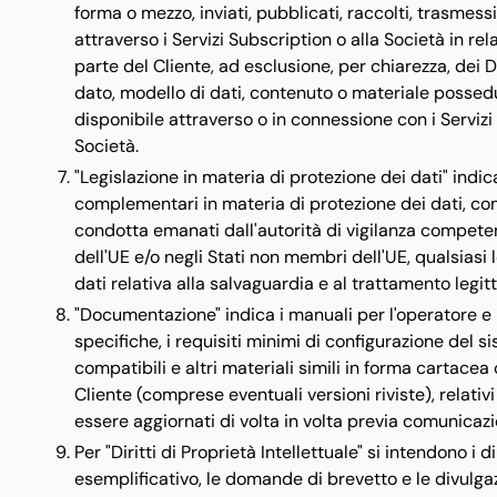
forma o mezzo, inviati, pubblicati, raccolti, trasmessi
attraverso i Servizi Subscription o alla Società in rela
parte del Cliente, ad esclusione, per chiarezza, dei D
dato, modello di dati, contenuto o materiale possedu
disponibile attraverso o in connessione con i Servizi
Società.
"Legislazione in materia di protezione dei dati" indica
complementari in materia di protezione dei dati, com
condotta emanati dall'autorità di vigilanza competent
dell'UE e/o negli Stati non membri dell'UE, qualsiasi
dati relativa alla salvaguardia e al trattamento legit
"Documentazione" indica i manuali per l'operatore e pe
specifiche, i requisiti minimi di configurazione del s
compatibili e altri materiali simili in forma cartacea 
Cliente (comprese eventuali versioni riviste), relati
essere aggiornati di volta in volta previa comunicazi
Per "Diritti di Proprietà Intellettuale" si intendono i d
esemplificativo, le domande di brevetto e le divulgazion