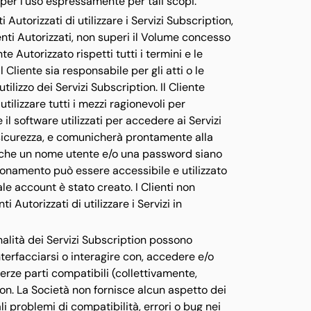
à per l'uso espressamente per tali scopi.
i Autorizzati di utilizzare i Servizi Subscription,
tenti Autorizzati, non superi il Volume concesso
nte Autorizzato rispetti tutti i termini e le
 Cliente sia responsabile per gli atti o le
utilizzo dei Servizi Subscription. Il Cliente
 utilizzare tutti i mezzi ragionevoli per
il software utilizzati per accedere ai Servizi
 sicurezza, e comunicherà prontamente alla
e che un nome utente e/o una password siano
bonamento può essere accessibile e utilizzato
ale account è stato creato. I Clienti non
Autorizzati di utilizzare i Servizi in
onalità dei Servizi Subscription possono
interfacciarsi o interagire con, accedere e/o
 terze parti compatibili (collettivamente,
tion. La Società non fornisce alcun aspetto dei
li problemi di compatibilità, errori o bug nei