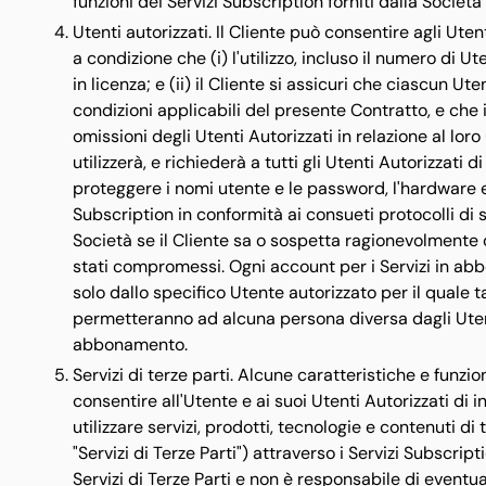
funzioni dei Servizi Subscription forniti dalla Societ
Utenti autorizzati. Il Cliente può consentire agli Utent
a condizione che (i) l'utilizzo, incluso il numero di U
in licenza; e (ii) il Cliente si assicuri che ciascun Ute
condizioni applicabili del presente Contratto, e che il
omissioni degli Utenti Autorizzati in relazione al loro 
utilizzerà, e richiederà a tutti gli Utenti Autorizzati di
proteggere i nomi utente e le password, l'hardware e 
Subscription in conformità ai consueti protocolli di
Società se il Cliente sa o sospetta ragionevolment
stati compromessi. Ogni account per i Servizi in ab
solo dallo specifico Utente autorizzato per il quale t
permetteranno ad alcuna persona diversa dagli Utenti 
abbonamento.
Servizi di terze parti. Alcune caratteristiche e funzi
consentire all'Utente e ai suoi Utenti Autorizzati di 
utilizzare servizi, prodotti, tecnologie e contenuti di
"Servizi di Terze Parti") attraverso i Servizi Subscrip
Servizi di Terze Parti e non è responsabile di eventua