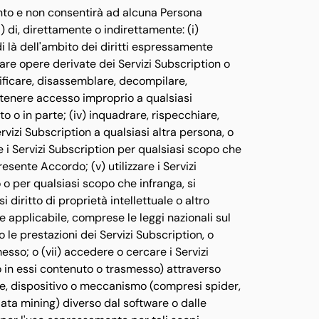
ento e non consentirà ad alcuna Persona
ti) di, direttamente o indirettamente: (i)
 di là dell'ambito dei diritti espressamente
are opere derivate dei Servizi Subscription o
dificare, disassemblare, decompilare,
ttenere accesso improprio a qualsiasi
o o in parte; (iv) inquadrare, rispecchiare,
ervizi Subscription a qualsiasi altra persona, o
e i Servizi Subscription per qualsiasi scopo che
esente Accordo; (v) utilizzare i Servizi
o per qualsiasi scopo che infranga, si
 diritto di proprietà intellettuale o altro
ge applicabile, comprese le leggi nazionali sul
 o le prestazioni dei Servizi Subscription, o
sso; o (vii) accedere o cercare i Servizi
o in essi contenuto o trasmesso) attraverso
nte, dispositivo o meccanismo (compresi spider,
data mining) diverso dal software o dalle