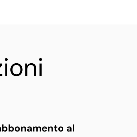
C
o
n
a
a
c
t
t
t
i
ioni
i abbonamento al