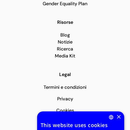
Gender Equality Plan
Risorse
Blog
Notizie
Ricerca
Media Kit
Legal
Termini e condizioni
Privacy
Cookies
Iscriviti alla nostra newsletter
×
Licenze Software
Ricevi ogni mese tanti insight sul mondo
This website uses cookies
ENGLISH